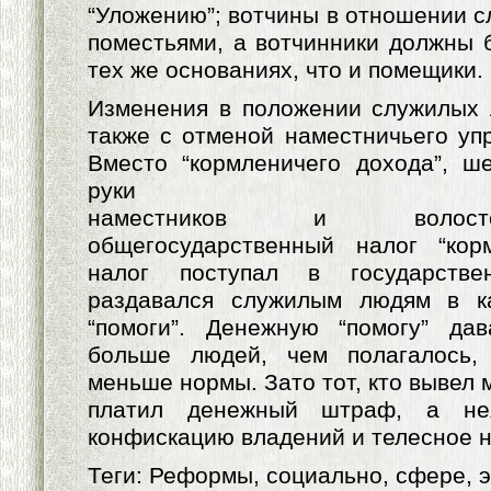
“Уложению”; вотчины в отношении с
поместьями, а вотчинники должны 
тех же основаниях, что и помещики.
Изменения в положении служилых 
также с отменой наместничьего упр
Вместо “кормленичего дохода”, ш
руки
наместников и волосте
общегосударственный налог “кор
налог поступал в государстве
раздавался служилым людям в к
“помоги”. Денежную “помогу” да
больше людей, чем полагалось,
меньше нормы. Зато тот, кто вывел
платил денежный штраф, а нея
конфискацию владений и телесное н
Теги: Реформы, социально, сфере, 