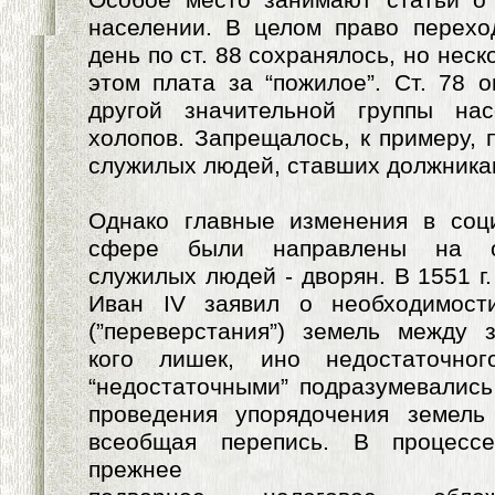
населении. В целом право перехо
день по ст. 88 сохранялось, но нес
этом плата за “пожилое”. Ст. 78 
другой значительной группы на
холопов. Запрещалось, к примеру, 
служилых людей, ставших должника
Однако главные изменения в соци
сфере были направлены на о
служилых людей - дворян. В 1551 г
Иван IV заявил о необходимост
(”переверстания”) земель между 
кого лишек, ино недостаточног
“недостаточными” подразумевалис
проведения упорядочения земель
всеобщая перепись. В процесс
прежнее