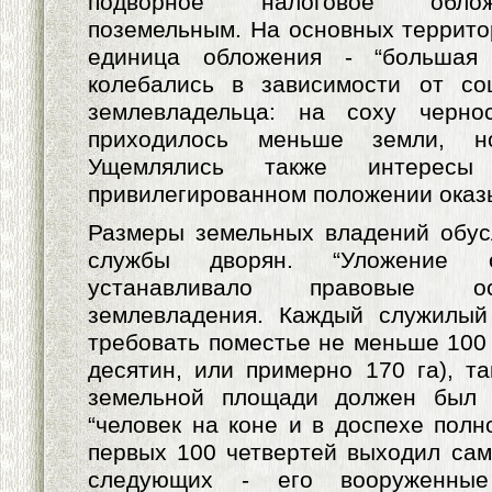
подворное налоговое обло
поземельным. На основных террито
единица обложения - “большая
колебались в зависимости от со
землевладельца: на соху черно
приходилось меньше земли, н
Ущемлялись также интерес
привилегированном положении оказ
Размеры земельных владений обус
службы дворян. “Уложение 
устанавливало правовые о
землевладения. Каждый служилый
требовать поместье не меньше 100 
десятин, или примерно 170 га), та
земельной площади должен был 
“человек на коне и в доспехе полн
первых 100 четвертей выходил сам
следующих - его вооруженные