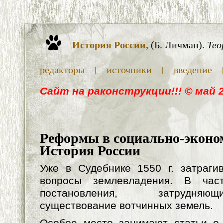
История России,
(Б. Личман).
Тео
редакторы
источники
введение
|
|
Cайт на раконструкции!!! © май 
Реформы в социально-эконом
История России
Уже в Судебнике 1550 г. затраги
вопросы землевладения. В част
постановления, затрудня
существование вотчинных земель.
Особое место занимают статьи о 