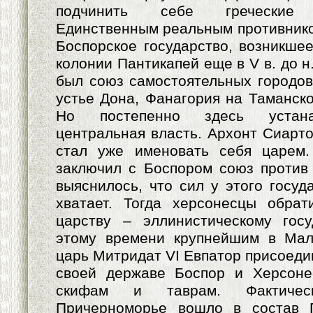
подчинить себе греческие го
Единственным реальным противнико
Боспорское государство, возникшее
колонии Пантикапей еще в V в. до н
был союз самостоятельных городов-
устье Дона, Фанагория на Таманско
Но постепенно здесь устана
центральная власть. Архонт Сиартох 
стал уже именовать себя царем.
заключил с Боспором союз против
выяснилось, что сил у этого госуд
хватает. Тогда херсонесцы обрат
царству – эллинистическому госу
этому времени крупнейшим в Мал
царь Митридат VI Евпатор присоеди
своей державе Боспор и Херсоне
скифам и таврам. Фактиче
Причерноморье вошло в состав П