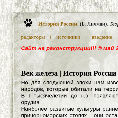
История России,
(Б. Личман).
Тео
редакторы
источники
введение
|
|
Cайт на раконструкции!!! © май 
Век железа | История России
Но для следующей эпохи нам изве
народов, которые обитали на терр
В I тысячелетии до н.э. появляю
орудия.
Наиболее развитые культуры ранне
причерноморских степях - они ост