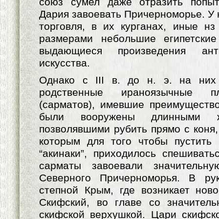
союз сумел даже отразить попыт
Дария завоевать Причерноморье. У 
торговля, в их курганах, иные н
размерами небольшие египетски
выдающиеся произведения анти
искусства.
Однако с III в. до н. э. на них
родственные ираноязычные п
(сарматов), имевшие преимуществ
были вооружены длинными ж
позволявшими рубить прямо с коня,
которым для того чтобы пустить 
“акинаки”, приходилось спешиваться
сарматы завоевали значительну
Северного Причерноморья. В ру
степной Крым, где возникает нов
Скифский, во главе со значитель
скифской верхушкой. Цари скифск