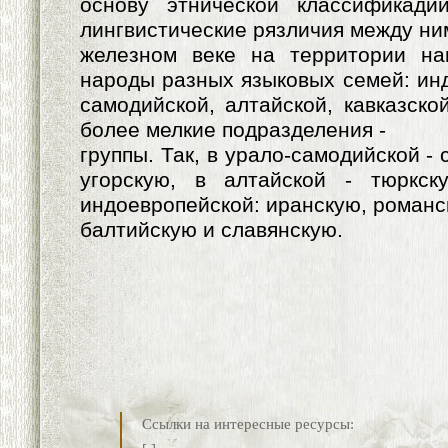
основу этнической классификад
лингвистические рязличия между ним
железном веке на территории н
народы разных языковых семей: инд
самодийской, алтайской, кавказско
более мелкие подразделения -
группы. Так, в урало-самодийской -
угорскую, в алтайской - тюркс
индоевропейской: иранскую, романс
балтийскую и славянскую.
Ссылки на интересные ресурсы: