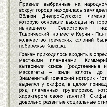
Правили выбранные на народном
вокруг города находилась земледель
Вблизи Днепро-Бугского лимана
которую основали выходцы из гор
нынешнего Севастополя на
Таврический, на месте Керчи - Пан
количество греческих колоний бы
побережье Кавказа.
Грекам приходилось входить в опре
местными племенами. Киммер
вытеснили скифы (родственные 
массагеты – жили вплоть до Ц
Знаменитый греческий историк - “от
выделял у скифов, в целом прина
ряд племенных группировок, ко
характером своих занятий. Скифы
довольно развитые социальные отн