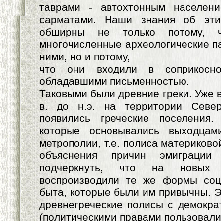
таврами - автохтонным населен
сарматами. Наши знания об эти
обширны не только потому, 
многочисленные археологические па
ними, но и потому,
что они входили в соприкосно
обладавшими письменностью.
Таковыми были древние греки. Уже в
в. до н.э. на территории Севе
появились греческие поселения
которые основывались выходца
метрополии, т.е. полиса материково
объяснения причин эмиграции
подчеркнуть, что на новых 
воспроизводили те же формы соци
быта, которые были им привычны. Э
древнегреческие полисы с демокра
(политическими правами пользовали