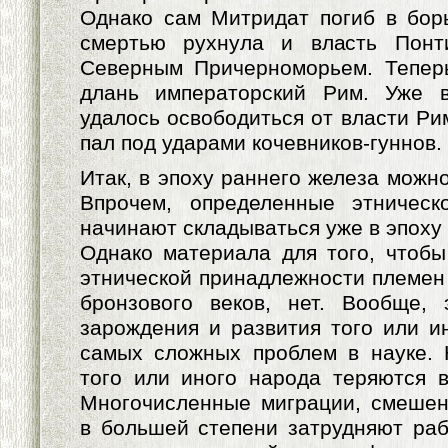
Однако сам Митридат погиб в бор
смертью рухнула и власть Понт
Северным Причерноморьем. Тепер
длань императорский Рим. Уже в 
удалось освободиться от власти Рим
пал под ударами кочевников-гуннов.
Итак, в эпоху раннего железа можно
Впрочем, определенные этническо
начинают складываться уже в эпоху
Однако материала для того, чтобы
этнической принадлежности племен 
бронзового веков, нет. Вообще, 
зарождения и развития того или ин
самых сложных проблем в науке. 
того или иного народа теряются в
Многочисленные миграции, смешен
в большей степени затрудняют раб