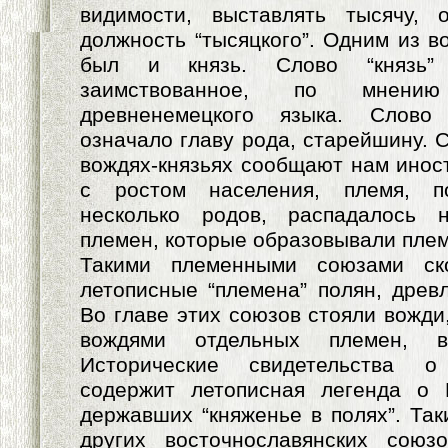
видимости, выставлять тысячу, 
должность “тысяцкого”. Одним из в
был и князь. Слово “князь” 
заимствованное, по мнени
древненемецкого языка. Слово
означало главу рода, старейшину. 
вождях-князьях сообщают нам инос
с ростом населения, племя, п
несколько родов, распадалось 
племен, которые образовывали пле
Такими племенными союзами ск
летописные “племена” полян, древл
Во главе этих союзов стояли вожд
вождями отдельных племен, 
Исторические свидетельства о
содержит летописная легенда о 
державших “княженье в полях”. Так
других восточнославянских союз