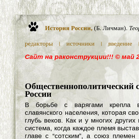
История России,
(Б. Личман).
Тео
редакторы
источники
введение
|
|
Cайт на раконструкции!!! © май 
Общественнополитический с
России
В борьбе с варягами крепла в
славянского населения, которая св
глубь веков. Как и у многих других
система, когда каждое племя выста
главе с “сотским”, а союз племен