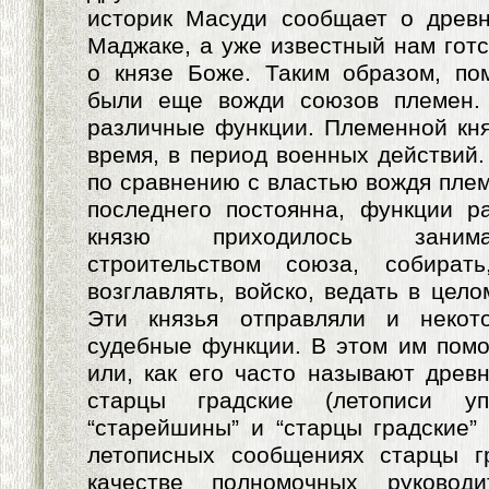
историк Масуди сообщает о древн
Маджаке, а уже известный нам готс
о князе Боже. Таким образом, по
были еще вожди союзов племен.
различные функции. Племенной кня
время, в период военных действий.
по сравнению с властью вождя плем
последнего постоянна, функции р
князю приходилось занима
строительством союза, собират
возглавлять, войско, ведать в цел
Эти князья отправляли и некот
судебные функции. В этом им помо
или, как его часто называют древн
старцы градские (летописи уп
“старейшины” и “старцы градские” 
летописных сообщениях старцы г
качестве полномочных руковод