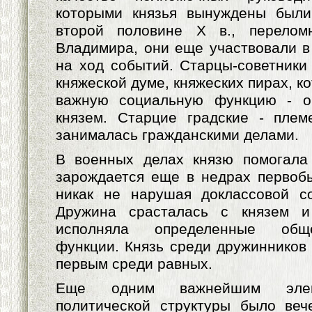
которыми князья вынуждены были
второй половине Х в., перелом
Владимира, они еще участвовали в
на ход событий. Старцы-советники
княжеской думе, княжеских пирах, 
важную социальную функцию - о
князем. Старцие градские - плем
занималась гражданскими делами.
В военных делах князю помогала
зарождается еще в недрах первоб
никак не нарушая доклассовой со
Дружина срасталась с князем и
исполняла определенные общ
функции. Князь среди дружинников 
первым среди равных.
Еще одним важнейшим элем
политической структуры было веч