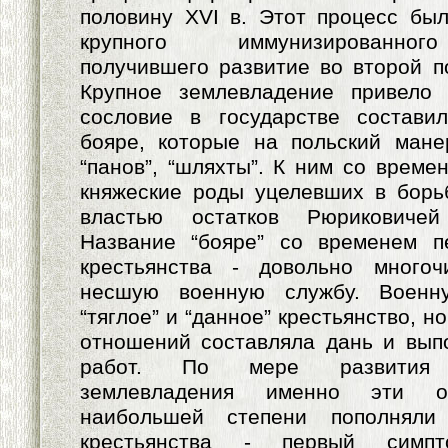
половину XVI в. Этот процесс бы
крупного иммунизированног
получившего развитие во второй п
Крупное землевладение привело
сословие в государстве состави
бояре, которые на польский мане
“панов”, “шляхты”. К ним со време
княжеские роды уцелевших в борь
властью остатков Рюриковичей
Название “бояре” со временем 
крестьянства - довольно многоч
несшую военную службу. Военн
“тяглое” и “данное” крестьянство, 
отношений составляла дань и вып
работ. По мере развития и
землевладения именно эти о
наибольшей степени пополняли 
крестьянства - первый симпто