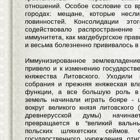
отношений. Особое сословие со в
городах: мещане, которые несл
повинностей. Консолидации это
содействовало распространение 
иммунитета, как магдебургское прав
и весьма болезненно прививалось в 
Иммунизированное землевладени
привело и к изменению государстве
княжества Литовского. Уходили
собрания и прежняя княжеская вл
функции, а все большую роль в
земель начинали играть бояре - 
вокруг великого князя литовского 
древнерусской думы) начина
превращается в “великий вальн
польских шляхетских сеймов. 
государственного учреждения отн