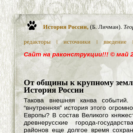
История России,
(Б. Личман).
Тео
редакторы
источники
введение
|
|
Cайт на раконструкции!!! © май 
От общины к крупному земл
История России
Такова внешняя канва событий.
“внутренняя” история этого огромн
Европы? В состав Великого княжес
древнерусские города-государс
районов еще долгое время сохран