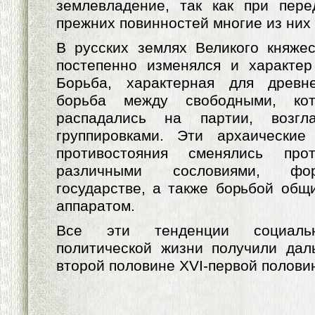
землевладение, так как при пере
прежних повинностей многие из них 
В русских землях Великого княже
постепенно изменялся и характер
Борьба, характерная для древн
борьба между свободными, к
распадались на партии, возгл
группировками. Эти архаически
противостояния сменялись про
различными сословиями, фо
государстве, а также борьбой общ
аппаратом.
Все эти тенденции социальн
политической жизни получили дал
второй половине XVI-первой половин