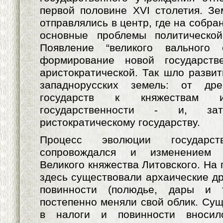
первой половине XVI столетия. З
отправлялись в центр, где на собр
основные проблемы политической
Появление “великого вального 
формирование новой государств
аристократической. Так шло развит
западнорусских земель: от дре
государств к княжествам и
государственности - и, за
ристократическому государству.
Процесс эволюции государст
сопровождался и изменением 
Великого княжества Литовского. На 
здесь существовали архаические др
повинности (полюдье, дары и т
постепенно меняли свой облик. Су
в налоги и повинности вносил