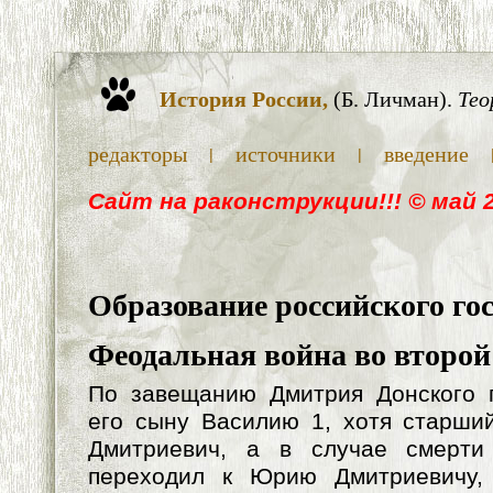
История России,
(Б. Личман).
Тео
редакторы
источники
введение
|
|
Cайт на раконструкции!!! © май 
Образование российского го
Феодальная война во второй
По завещанию Дмитрия Донского 
его сыну Василию 1, хотя старши
Дмитриевич, а в случае смерти
переходил к Юрию Дмитриевичу,