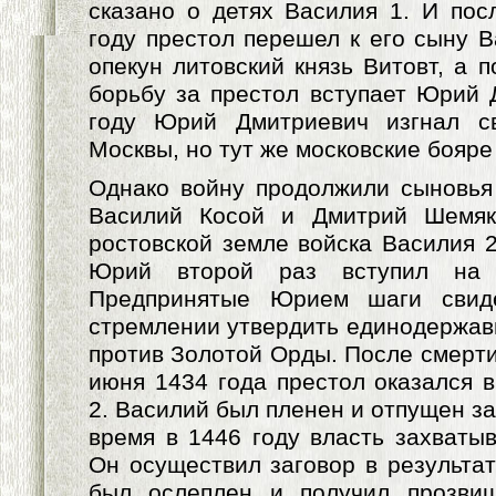
сказано о детях Василия 1. И пос
году престол перешел к его сыну В
опекун литовский князь Витовт, а 
борьбу за престол вступает Юрий 
году Юрий Дмитриевич изгнал с
Москвы, но тут же московские бояре
Однако войну продолжили сыновья
Василий Косой и Дмитрий Шемяк
ростовской земле войска Василия 
Юрий второй раз вступил на 
Предпринятые Юрием шаги свиде
стремлении утвердить единодержави
против Золотой Орды. После смерт
июня 1434 года престол оказался в
2. Василий был пленен и отпущен за
время в 1446 году власть захваты
Он осуществил заговор в результат
был ослеплен и получил прозви