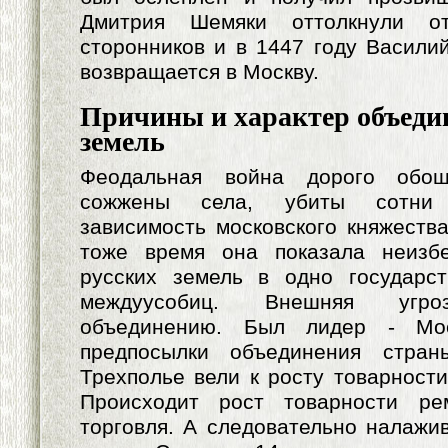
Дмитрия Шемяки оттолкнули о
сторонников и в 1447 году Васил
возвращается в Москву.
Причины и характер объеди
земель
Феодальная война дорого обощ
сожжены села, убиты сотни 
зависимость московского княжеств
тоже время она показала неизб
русских земель в одно государст
междуусобиц. Внешняя угроз
объединению. Был лидер - Мос
предпосылки объединения стра
Трехполье вели к росту товарности
Происходит рост товарности ре
торговля. А следовательно налажи