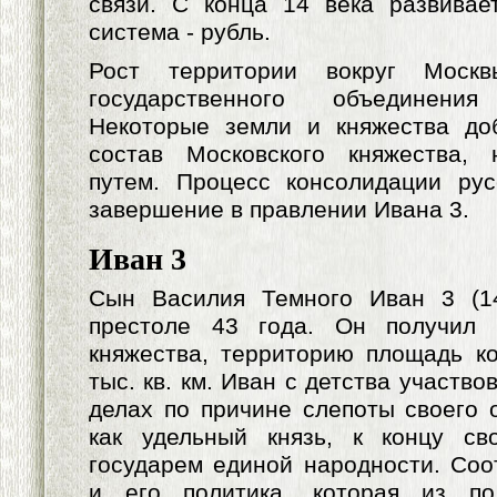
связи. С конца 14 века развивае
система - рубль.
Рост территории вокруг Москв
государственного объединени
Некоторые земли и княжества до
состав Московского княжества,
путем. Процесс консолидации рус
завершение в правлении Ивана 3.
Иван 3
Сын Василия Темного Иван 3 (1
престоле 43 года. Он получил 
княжества, территорию площадь к
тыс. кв. км. Иван с детства участв
делах по причине слепоты своего 
как удельный князь, к концу св
государем единой народности. Соо
и его политика, которая из по