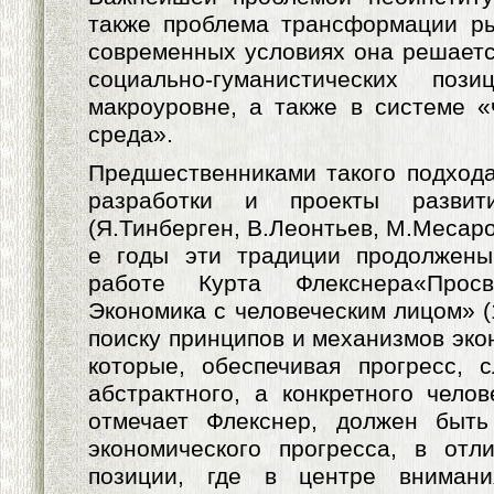
также проблема трансформации ры
современных условиях она решаетс
социально-гуманистических по
макроуровне, а также в системе 
среда».
Предшественниками такого подхода
разработки и проекты развит
(Я.Тинберген, В.Леонтьев, М.Месаро
е годы эти традиции продолжен
работе Курта Флекснера«Просв
Экономика с человеческим лицом» (
поиску принципов и механизмов эко
которые, обеспечивая прогресс, 
абстрактного, а конкретного челов
отмечает Флекснер, должен быт
экономического прогресса, в отл
позиции, где в центре вниман