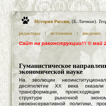
История России,
(Б. Личман).
Тео
редакторы
источники
введение
|
|
Cайт на раконструкции!!! © май 
Гуманистическое направлен
экономической науке
На эволюции неоинституциона
десятилетие ХХ века оказали
трансформации, происходящие 
структуре рыночной эконом
неоконсервативной политики, пр