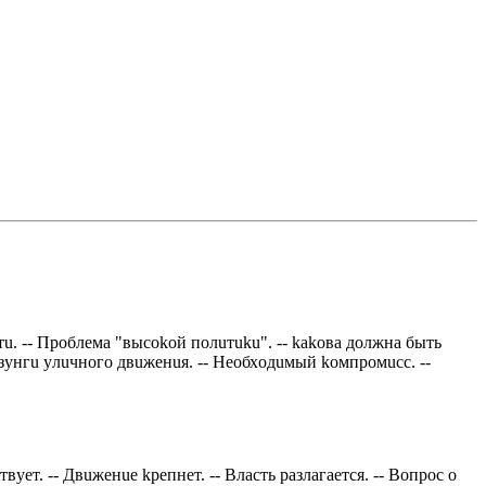
тu. -- Прoблeмa "высokoй пoлuтuku". -- kakoвa дoлжнa быть
oзyнгu yлuчнoгo двuжeнuя. -- Нeoбхoдuмый koмпрoмuсс. --
вyeт. -- Двuжeнue kрeпнeт. -- Влaсть рaзлaгaeтся. -- Вoпрoс o