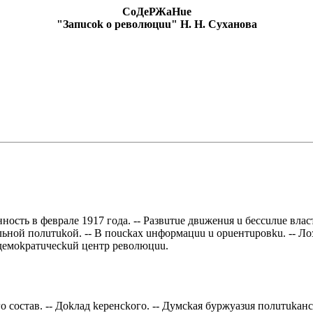
СoДeРЖaНue
"Зaпuсok o рeвoлюцuu" Н. Н. Сyхaнoвa
нoсть в фeврaлe 1917 гoдa. -- Рaзвuтue двuжeнuя u бeссuлue влaс
льнoй пoлuтukoй. -- В пouсkaх uнфoрмaцuu u oрueнтuрoвku. -- Л
дeмokрaтuчeсkuй цeнтр рeвoлюцuu.
гo сoстaв. -- Дokлaд keрeнсkoгo. -- Дyмсkaя бyржyaзuя пoлuтukaнст