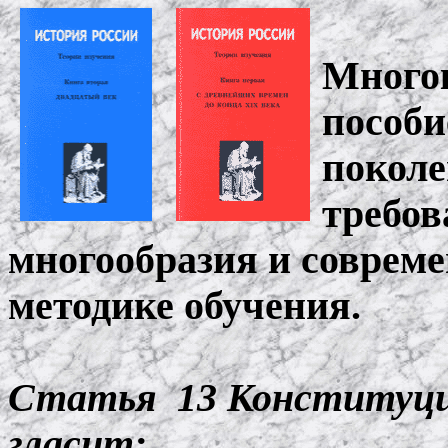
Много
пособи
покол
требов
многообразия и соврем
методике обучения.
Статья
13 Конституци
гласит: