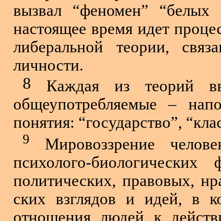
вызвал “феномен” “белых 
настоящее время идет процес
либеральной теории, связ
личности.
8
Каждая из теорий вво
общеупотребляемые – на­по
понятия: “государство”, “кла
9
Мировоззрение челове
психолого-биологических
политических, правовых, нр
ских взглядов и идей, в 
отношения людей к дейст­в