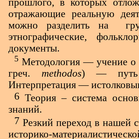
прошлого, в которых отлож
отражающие реальную деят
можно разделить на
гр
этнографические, фолькло
документы.
5
Методология — учение о н
греч.
methodos
) — путь 
Интерпретация — истолковы
6
Теория – система основ
знаний.
7
Резкий переход в нашей с
историко-мате­риалистическ